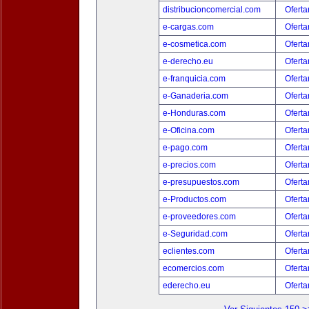
distribucioncomercial.com
Oferta
e-cargas.com
Oferta
e-cosmetica.com
Oferta
e-derecho.eu
Oferta
e-franquicia.com
Oferta
e-Ganaderia.com
Oferta
e-Honduras.com
Oferta
e-Oficina.com
Oferta
e-pago.com
Oferta
e-precios.com
Oferta
e-presupuestos.com
Oferta
e-Productos.com
Oferta
e-proveedores.com
Oferta
e-Seguridad.com
Oferta
eclientes.com
Oferta
ecomercios.com
Oferta
ederecho.eu
Oferta