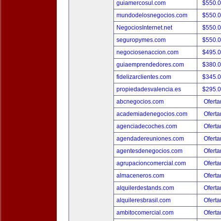
guiamercosul.com
$550.
mundodelosnegocios.com
$550.
NegociosInternet.net
$550.
seguropymes.com
$550.
negociosenaccion.com
$495.
guiaemprendedores.com
$380.
fidelizarclientes.com
$345.
propiedadesvalencia.es
$295.
abcnegocios.com
Oferta
academiadenegocios.com
Oferta
agenciadecoches.com
Oferta
agendadereuniones.com
Oferta
agentesdenegocios.com
Oferta
agrupacioncomercial.com
Oferta
almaceneros.com
Oferta
alquilerdestands.com
Oferta
alquileresbrasil.com
Oferta
ambitocomercial.com
Oferta