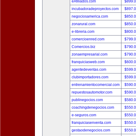
eAfiliados.com
$899.
incubadoradeproyectos.com
$897.
negociosamerica.com
$850.
zonarural.com
$850.
e-libreria.com
$800.
comercioenred.com
$799.
Comercios.biz
$790.
zonaempresarial.com
$790.
franquiciasweb.com
$600.
agentedeventas.com
$599.
clubimportadores.com
$599.
entrenamientocomercial.com
$590.
repuestosautomotor.com
$590.
publinegocios.com
$580.
coachingdenegocios.com
$550.
e-seguros.com
$550.
franquiciasenventa.com
$550.
gestaodenegocios.com
$550.