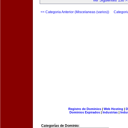
Ver Siguientes 150 >
<< Categoria Anterior (Miscelaneas (varios))
Categori
Registro de Dominios
|
Web Hosting
|
D
Dominios Expirados
|
Industrias
|
Indu
Categorías de Dominio: