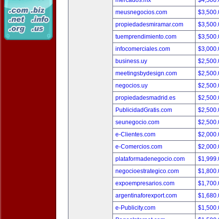
mercados.mx
$4,500
meusnegocios.com
$3,500
propiedadesmiramar.com
$3,500
tuemprendimiento.com
$3,500
infocomerciales.com
$3,000
business.uy
$2,500
meetingsbydesign.com
$2,500
negocios.uy
$2,500
propiedadesmadrid.es
$2,500
PublicidadGratis.com
$2,500
seunegocio.com
$2,500
e-Clientes.com
$2,000
e-Comercios.com
$2,000
plataformadenegocio.com
$1,999
negocioestrategico.com
$1,800
expoempresarios.com
$1,700
argentinaforexport.com
$1,680
e-Publicity.com
$1,500