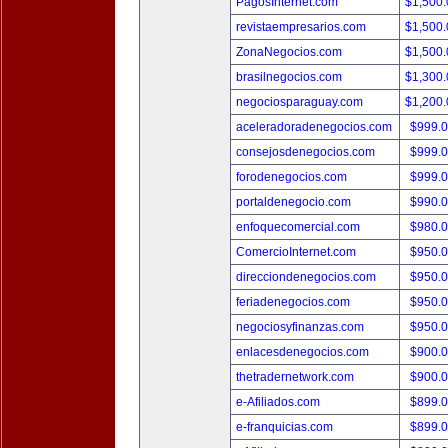
PagosInternet.com
$1,500
revistaempresarios.com
$1,500
ZonaNegocios.com
$1,500
brasilnegocios.com
$1,300
negociosparaguay.com
$1,200
aceleradoradenegocios.com
$999.
consejosdenegocios.com
$999.
forodenegocios.com
$999.
portaldenegocio.com
$990.
enfoquecomercial.com
$980.
ComercioInternet.com
$950.
direcciondenegocios.com
$950.
feriadenegocios.com
$950.
negociosyfinanzas.com
$950.
enlacesdenegocios.com
$900.
thetradernetwork.com
$900.
e-Afiliados.com
$899.
e-franquicias.com
$899.