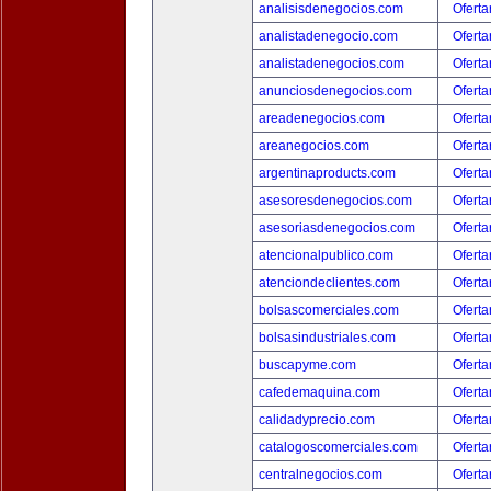
analisisdenegocios.com
Oferta
analistadenegocio.com
Oferta
analistadenegocios.com
Oferta
anunciosdenegocios.com
Oferta
areadenegocios.com
Oferta
areanegocios.com
Oferta
argentinaproducts.com
Oferta
asesoresdenegocios.com
Oferta
asesoriasdenegocios.com
Oferta
atencionalpublico.com
Oferta
atenciondeclientes.com
Oferta
bolsascomerciales.com
Oferta
bolsasindustriales.com
Oferta
buscapyme.com
Oferta
cafedemaquina.com
Oferta
calidadyprecio.com
Oferta
catalogoscomerciales.com
Oferta
centralnegocios.com
Oferta