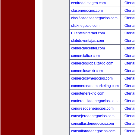
centrodeimagen.com
Oferta
clasenegocios.com
Oferta
clasificadosdenegocios.com
Oferta
clicknegocio.com
Oferta
ClientesInternet.com
Oferta
clubdeventajas.com
Oferta
comercialcenter.com
Oferta
comercialice.com
Oferta
comercioglobalizado.com
Oferta
comerciosweb.com
Oferta
comerciosynegocios.com
Oferta
commerceandmarketing.com
Oferta
comotenerexito.com
Oferta
conferenciadenegocios.com
Oferta
congresodenegocios.com
Oferta
consejerodenegocios.com
Oferta
consultasdenegocios.com
Oferta
consultoradenegocios.com
Oferta