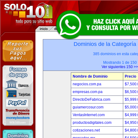
Dominios de la Categoría
385 dominios en esta categ
Mostrando 1 de 150
Ver siguientes 150 >>
Nombre de Dominio
Precio
negocios.com.pa
$7,500
empresas.com.pa
$6,500
DirectoDeFabrica.com
$5,999
guiamercosur.com
$5,000
VentasInternet.com
$4,999
productosdigitales.com
$4,950
cotizaciones.net
$4,800