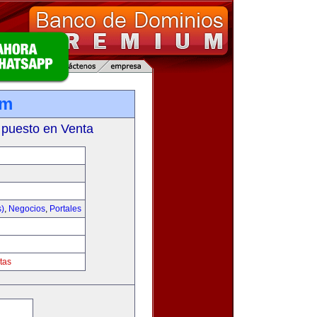
om
 puesto en Venta
s)
,
Negocios
,
Portales
tas