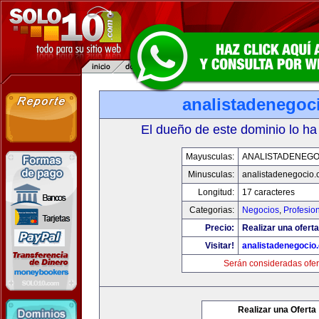
analistadenegoc
El dueño de este dominio lo ha
Mayusculas:
ANALISTADENEGO
Minusculas:
analistadenegocio
Longitud:
17 caracteres
Categorias:
Negocios
,
Profesio
Precio:
Realizar una oferta
Visitar!
analistadenegocio
Serán consideradas ofer
Realizar una Oferta