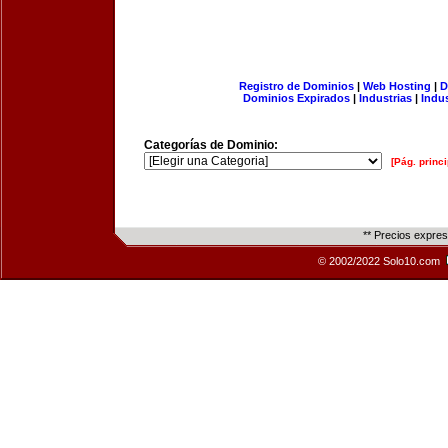
Registro de Dominios
|
Web Hosting
|
D
Dominios Expirados
|
Industrias
|
Indu
Categorías de Dominio:
[Pág. princi
** Precios expre
© 2002/2022 Solo10.com