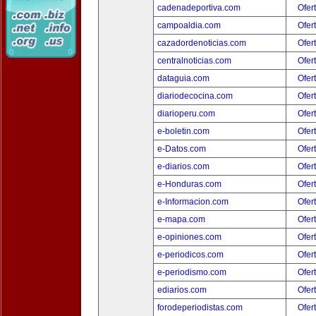
cadenadeportiva.com
Ofer
campoaldia.com
Ofer
cazadordenoticias.com
Ofer
centralnoticias.com
Ofer
dataguia.com
Ofer
diariodecocina.com
Ofer
diarioperu.com
Ofer
e-boletin.com
Ofer
e-Datos.com
Ofer
e-diarios.com
Ofer
e-Honduras.com
Ofer
e-Informacion.com
Ofer
e-mapa.com
Ofer
e-opiniones.com
Ofer
e-periodicos.com
Ofer
e-periodismo.com
Ofer
ediarios.com
Ofer
forodeperiodistas.com
Ofer