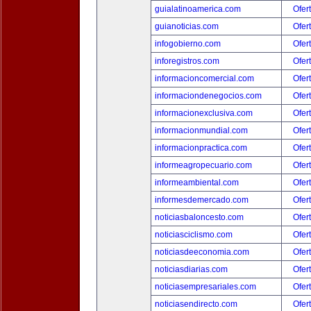
guialatinoamerica.com
Ofer
guianoticias.com
Ofer
infogobierno.com
Ofer
inforegistros.com
Ofer
informacioncomercial.com
Ofer
informaciondenegocios.com
Ofer
informacionexclusiva.com
Ofer
informacionmundial.com
Ofer
informacionpractica.com
Ofer
informeagropecuario.com
Ofer
informeambiental.com
Ofer
informesdemercado.com
Ofer
noticiasbaloncesto.com
Ofer
noticiasciclismo.com
Ofer
noticiasdeeconomia.com
Ofer
noticiasdiarias.com
Ofer
noticiasempresariales.com
Ofer
noticiasendirecto.com
Ofer