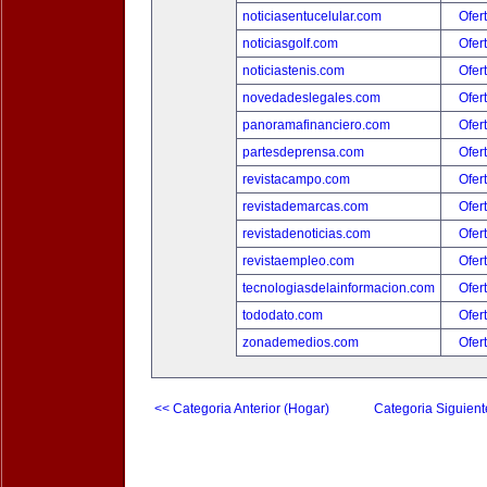
noticiasentucelular.com
Ofer
noticiasgolf.com
Ofer
noticiastenis.com
Ofer
novedadeslegales.com
Ofer
panoramafinanciero.com
Ofer
partesdeprensa.com
Ofer
revistacampo.com
Ofer
revistademarcas.com
Ofer
revistadenoticias.com
Ofer
revistaempleo.com
Ofer
tecnologiasdelainformacion.com
Ofer
tododato.com
Ofer
zonademedios.com
Ofer
<< Categoria Anterior (Hogar)
Categoria Siguient