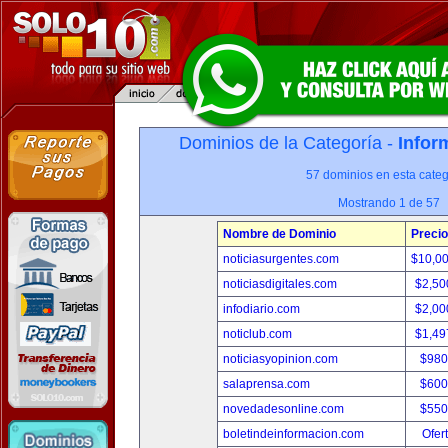
Dominios de la Categoría -
Infor
57 dominios en esta categ
Mostrando 1 de 57
Nombre de Dominio
Precio
noticiasurgentes.com
$10,0
noticiasdigitales.com
$2,50
infodiario.com
$2,00
noticlub.com
$1,49
noticiasyopinion.com
$980
salaprensa.com
$600
novedadesonline.com
$550
boletindeinformacion.com
Ofer