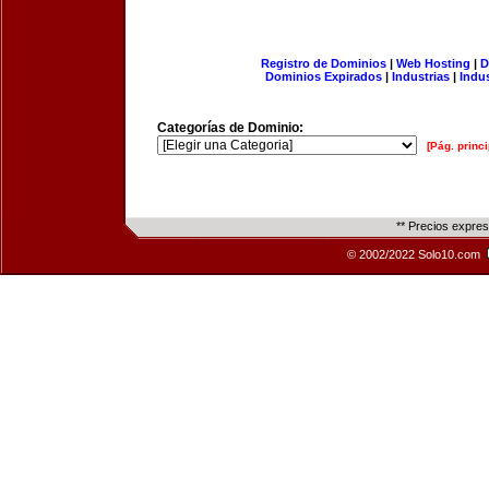
Registro de Dominios
|
Web Hosting
|
D
Dominios Expirados
|
Industrias
|
Indu
Categorías de Dominio:
[Pág. princi
** Precios expre
© 2002/2022 Solo10.com