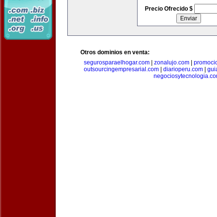
Precio Ofrecido $
Otros dominios en venta:
segurosparaelhogar.com
|
zonalujo.com
|
promoci
outsourcingempresarial.com
|
diarioperu.com
|
gui
negociosytecnologia.c