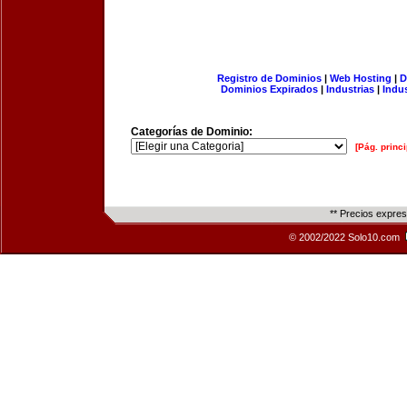
Registro de Dominios
|
Web Hosting
|
D
Dominios Expirados
|
Industrias
|
Indu
Categorías de Dominio:
[Pág. princi
** Precios expre
© 2002/2022 Solo10.com