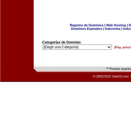
Registro de Dominios
|
Web Hosting
|
D
Dominios Expirados
|
Industrias
|
Indu
Categorías de Dominio:
[Pág. princi
** Precios expre
© 2002/2022 Solo10.com