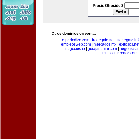
Precio Ofrecido $
Otros dominios en venta:
e-periodico.com
|
tradegate.net
|
tradegate.inf
empleosweb.com
|
mercados.mx
|
exitosos.ne
negocios.io
|
guiapinamar.com
|
negociosa
multiconference.com