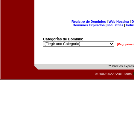
Registro de Dominios
|
Web Hosting
|
D
Dominios Expirados
|
Industrias
|
Indu
Categorías de Dominio:
[Pág. princi
** Precios expre
© 2002/2022 Solo10.com