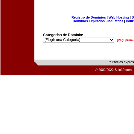
Registro de Dominios
|
Web Hosting
|
D
Dominios Expirados
|
Industrias
|
Indu
Categorías de Dominio:
[Pág. princi
** Precios expre
© 2002/2022 Solo10.com