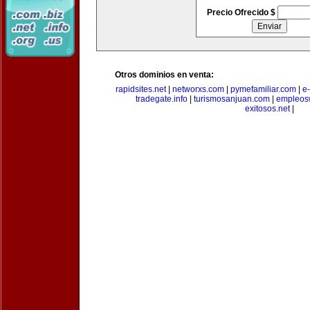
Precio Ofrecido $
Otros dominios en venta:
rapidsites.net
|
networxs.com
|
pymefamiliar.com
|
e
tradegate.info
|
turismosanjuan.com
|
empleos
exitosos.net
|