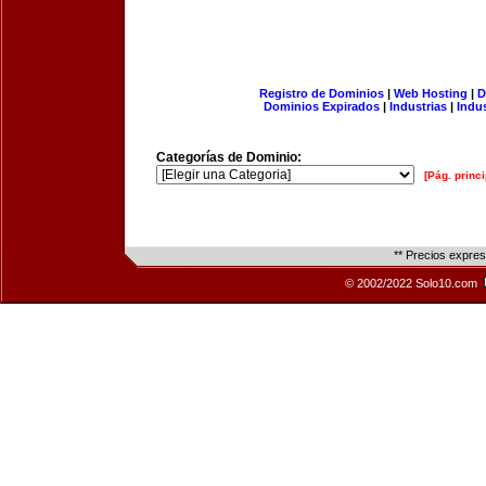
Registro de Dominios
|
Web Hosting
|
D
Dominios Expirados
|
Industrias
|
Indu
Categorías de Dominio:
[Pág. princi
** Precios expre
© 2002/2022 Solo10.com