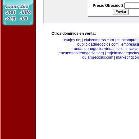
Precio Ofrecido $
Otros dominios en venta:
canjes.net
|
clubcompras.com
|
clubcompras.
publicidadnegocios.com
|
empresas
ruedasdenegociosvirtuales.com
|
vacac
encuentrosdenegocios.org
|
tarjetasdenegocio
guiamercosur.com
|
marketingcom