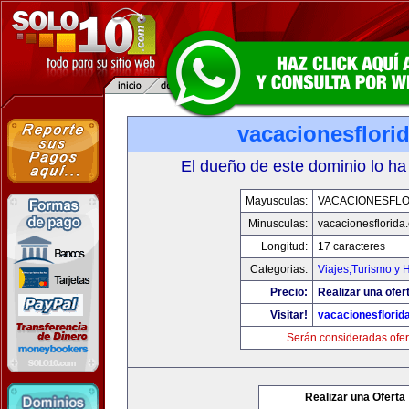
vacacionesflori
El dueño de este dominio lo ha
Mayusculas:
VACACIONESFLO
Minusculas:
vacacionesflorida
Longitud:
17 caracteres
Categorias:
Viajes,Turismo y
Precio:
Realizar una ofer
Visitar!
vacacionesflorid
Serán consideradas ofer
Realizar una Oferta