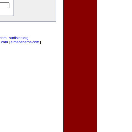
.com
|
surfistas.org
|
s.com
|
almaceneros.com
|