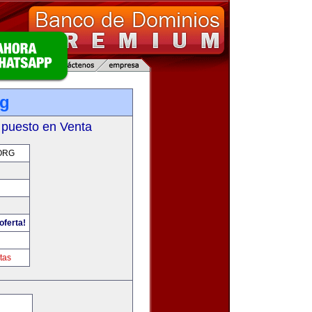
rg
 puesto en Venta
ORG
oferta!
tas