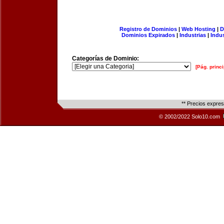
Registro de Dominios
|
Web Hosting
|
D
Dominios Expirados
|
Industrias
|
Indu
Categorías de Dominio:
[Pág. princi
** Precios expre
© 2002/2022 Solo10.com