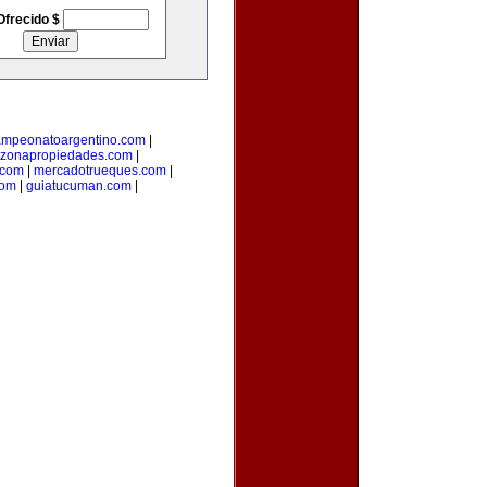
Ofrecido $
ampeonatoargentino.com
|
zonapropiedades.com
|
.com
|
mercadotrueques.com
|
com
|
guiatucuman.com
|