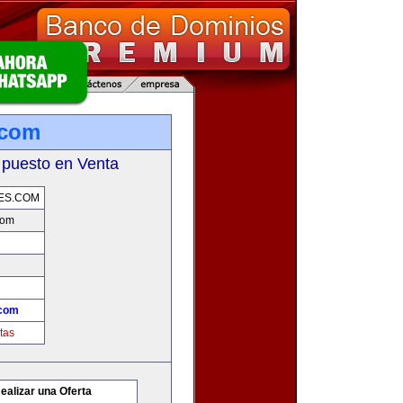
.com
 puesto en Venta
ES.COM
com
.com
tas
ealizar una Oferta