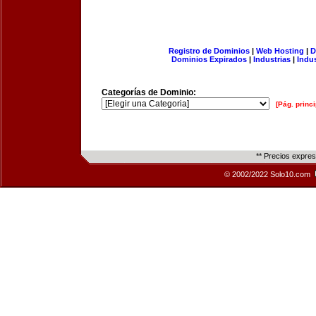
Registro de Dominios
|
Web Hosting
|
D
Dominios Expirados
|
Industrias
|
Indu
Categorías de Dominio:
[Pág. princi
** Precios expre
© 2002/2022 Solo10.com