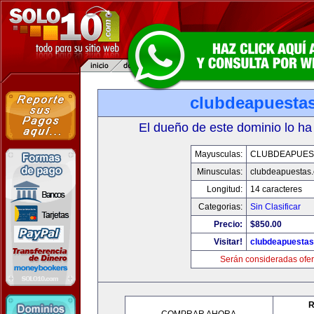
clubdeapuesta
El dueño de este dominio lo ha
Mayusculas:
CLUBDEAPUES
Minusculas:
clubdeapuestas
Longitud:
14 caracteres
Categorias:
Sin Clasificar
Precio:
$850.00
Visitar!
clubdeapuesta
Serán consideradas ofer
R