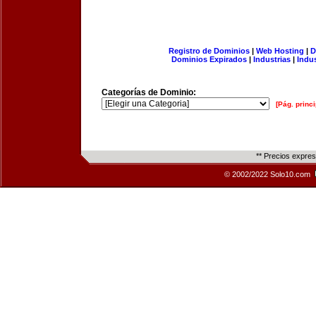
Registro de Dominios
|
Web Hosting
|
D
Dominios Expirados
|
Industrias
|
Indu
Categorías de Dominio:
[Pág. princi
** Precios expre
© 2002/2022 Solo10.com