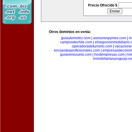
Precio Ofrecido $
Otros dominios en venta:
guiautomotriz.com
|
asesorespymes.com
|
m
camposdechile.com
|
elnegocioinmobiliario
operadoradeturismo.com
|
vacacione
encuestasprofesionales.com
|
empresasdecolom
guiavenezuela.com
|
hostempresas.com
|
ho
inmobiliariasuruguay.c