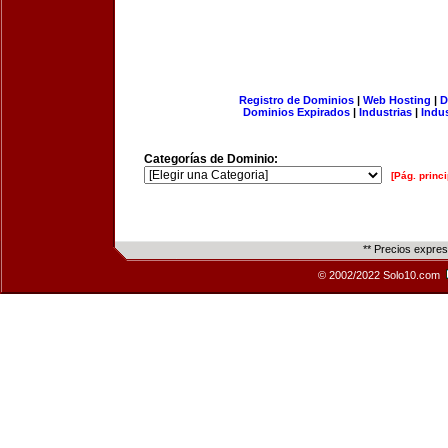
Registro de Dominios
|
Web Hosting
|
D
Dominios Expirados
|
Industrias
|
Indu
Categorías de Dominio:
[Pág. princi
** Precios expre
© 2002/2022 Solo10.com