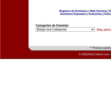
Registro de Dominios
|
Web Hosting
|
D
Dominios Expirados
|
Industrias
|
Indu
Categorías de Dominio:
[Pág. princi
** Precios expre
© 2002/2022 Solo10.com