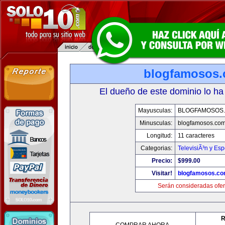
blogfamosos
El dueño de este dominio lo ha
Mayusculas:
BLOGFAMOSOS
Minusculas:
blogfamosos.co
Longitud:
11 caracteres
Categorias:
TelevisiÃ³n y Esp
Precio:
$999.00
Visitar!
blogfamosos.c
Serán consideradas ofer
R