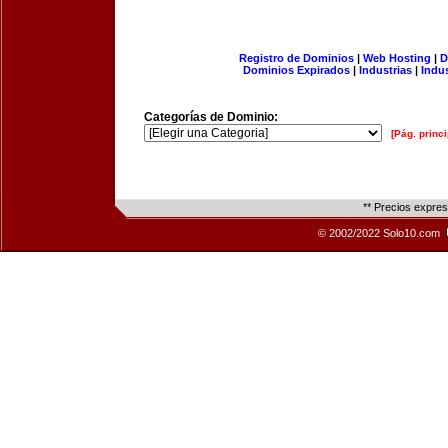
Registro de Dominios
|
Web Hosting
|
D
Dominios Expirados
|
Industrias
|
Indu
Categorías de Dominio:
[Pág. princi
** Precios expre
© 2002/2022 Solo10.com