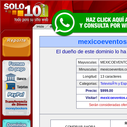
mexicoevento
El dueño de este dominio lo ha
Mayusculas:
MEXICOEVENT
Minusculas:
mexicoeventos.
Longitud:
13 caracteres
Categorias:
TelevisiÃ³n y Esp
Precio:
$999.00
Visitar!
mexicoeventos
Serán consideradas ofer
R