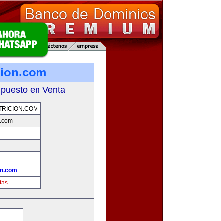
cion.com
 puesto en Venta
RICION.COM
n.com
on.com
tas