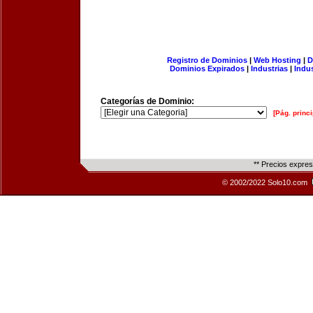
Registro de Dominios
|
Web Hosting
|
D
Dominios Expirados
|
Industrias
|
Indu
Categorías de Dominio:
[Pág. princi
** Precios expre
© 2002/2022 Solo10.com