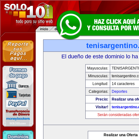
tenisargentin
El dueño de este dominio lo ha
Mayusculas:
TENISARGENT
Minusculas:
tenisargentino.
Longitud:
14 caracteres
Categorias:
Deportes
Precio:
Realizar una of
Visitar!
tenisargentino
Serán consideradas ofer
Realizar una Oferta