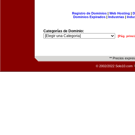
Registro de Dominios
|
Web Hosting
|
D
Dominios Expirados
|
Industrias
|
Indu
Categorías de Dominio:
[Pág. princi
** Precios expre
© 2002/2022 Solo10.com