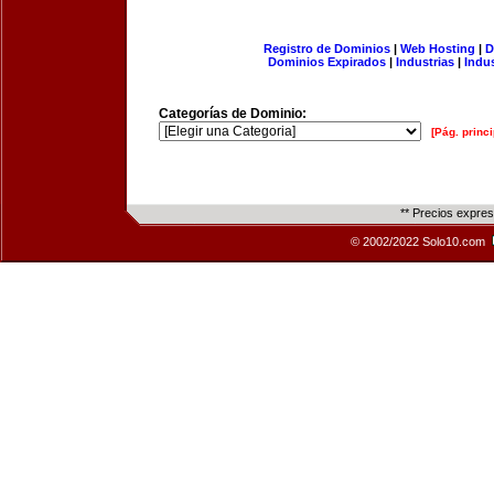
Registro de Dominios
|
Web Hosting
|
D
Dominios Expirados
|
Industrias
|
Indu
Categorías de Dominio:
[Pág. princi
** Precios expre
© 2002/2022 Solo10.com