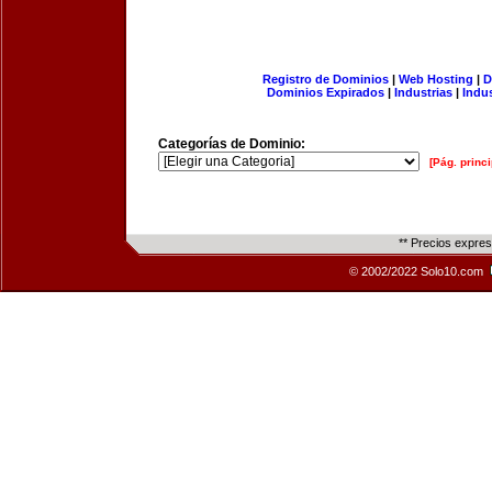
Registro de Dominios
|
Web Hosting
|
D
Dominios Expirados
|
Industrias
|
Indu
Categorías de Dominio:
[Pág. princi
** Precios expre
© 2002/2022 Solo10.com