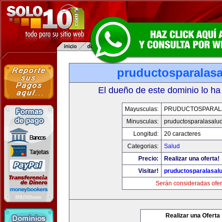
pruductosparalas
El dueño de este dominio lo ha
Mayusculas:
PRUDUCTOSPARAL
Minusculas:
pruductosparalasalu
Longitud:
20 caracteres
Categorias:
Salud
Precio:
Realizar una oferta!
Visitar!
pruductosparalasal
Serán consideradas ofer
Realizar una Oferta