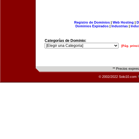
Registro de Dominios
|
Web Hosting
|
D
Dominios Expirados
|
Industrias
|
Indu
Categorías de Dominio:
[Pág. princi
** Precios expre
© 2002/2022 Solo10.com