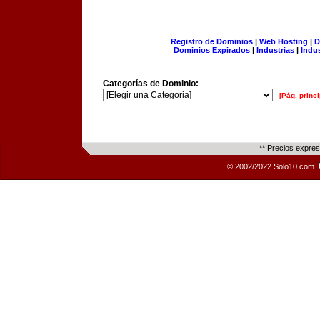
Registro de Dominios
|
Web Hosting
|
D
Dominios Expirados
|
Industrias
|
Indu
Categorías de Dominio:
[Pág. princi
** Precios expre
© 2002/2022 Solo10.com