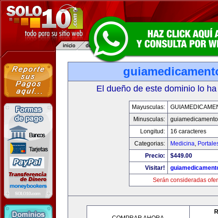
guiamedicament
El dueño de este dominio lo ha
Mayusculas:
GUIAMEDICAME
Minusculas:
guiamedicamento
Longitud:
16 caracteres
Categorias:
Medicina
,
Portale
Precio:
$449.00
Visitar!
guiamedicament
Serán consideradas ofer
R