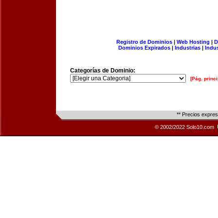
Registro de Dominios
|
Web Hosting
|
D
Dominios Expirados
|
Industrias
|
Indu
Categorías de Dominio:
[Pág. princi
** Precios expre
© 2002/2022 Solo10.com