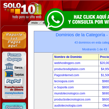
Dominios de la Categoría -
43 dominios en esta categ
Mostrando 1 de 43
Nombre de Dominio
Precio
webhostingpro.com
$20,0
productosdigitales.com
$4,95
PagosInternet.com
$1,50
tecnoguia.com
$980
e-Soporte.com
$800
mundotecnologico.com
$690
productostecnologicos.com
$600
audiotecnologia.com
Ofer