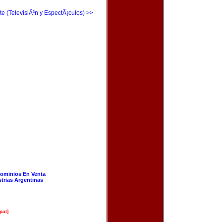
te (TelevisiÃ³n y EspectÃ¡culos) >>
ominios En Venta
strias Argentinas
pal]