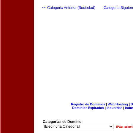
<< Categoria Anterior (Sociedad)
Categoria Siguien
Registro de Dominios
|
Web Hosting
|
D
Dominios Expirados
|
Industrias
|
Indu
Categorías de Dominio:
[Pág. princi