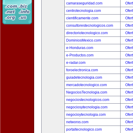
camaraseguridad.com
Ofer
centrotecnologia.com
Ofer
cientificamente.com
Ofer
consultorestecnologicos.com
Ofer
directoriotecnologico.com
Ofer
DominiosMexico.com
Ofer
e-Honduras.com
Ofer
e-Productos.com
Ofer
e-radar.com
Ofer
foroelectronica.com
Ofer
guiadetecnologia.com
Ofer
mercadotecnologico.com
Ofer
NegociosTecnologia.com
Ofer
negociostecnologicos.com
Ofer
negociosytecnologia.com
Ofer
negocioytecnologia.com
Ofer
networxs.com
Ofer
portaltecnologico.com
Ofer