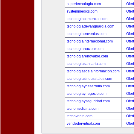
supertecnologia.com
Ofer
systemmedics.com
Ofer
tecnologiacomercial.com
Ofer
tecnologiadevanguardia.com
Ofer
tecnologiaenventas.com
Ofer
tecnologiainternacional.com
Ofer
tecnologianuclear.com
Ofer
tecnologiarenovable.com
Ofer
tecnologiasanitaria.com
Ofer
tecnologiasdelainformacion.com
Ofer
tecnologiasindustriales.com
Ofer
tecnologiaydesarrollo.com
Ofer
tecnologiaynegocio.com
Ofer
tecnologiayseguridad.com
Ofer
tecnomedicina.com
Ofer
tecnoventa.com
Ofer
vendedorvirtual.com
Ofer